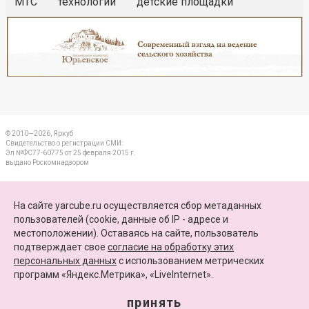
МТС
технологии
детские площадки
Реклама
Закрыть
© 2010—2026, Яркуб
Свидетельство о регистрации СМИ:
Эл №ФС77-60775 от 25 февраля 2015 г.
выдано Роскомнадзором
КОНТАКТЫ
На сайте yarcube.ru осуществляется сбор метаданных
пользователей (cookie, данные об IP - адресе и
ПАРТНЕРЫ
местоположении). Оставаясь на сайте, пользователь
подтверждает свое
согласие на обработку этих
КАРТА САЙТА
персональных данных
c использованием метрических
программ «Яндекс.Метрика», «LiveInternet».
+7 (4852) 64-15-52
info@yarcube.ru
принять
Сайт функционирует при финансовой поддержке Министерства цифрового развития,