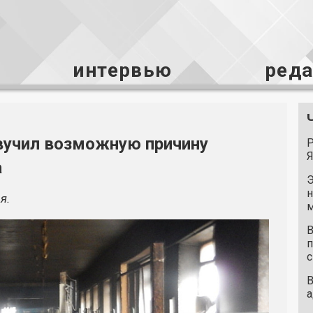
интервью
ред
вучил возможную причину
Р
Я
а
Э
н
я.
м
В
п
с
В
а