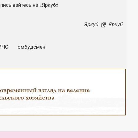
дписывайтесь на «Яркуб»
Яркуб
Яркуб
МЧС
омбудсмен
Закрыть