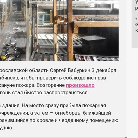
У
«
о
к
рославской области Сергей Бабуркин 3 декабря
бинска, чтобы проверить соблюдение прав
кануне пожара. Возгорание
произошло
 огонь стал быстро распространяться.
 здания. На место сразу прибыла пожарная
учреждения, а затем — огнеборцы ближайшей
транившийся по кровле и чердачному помещению
лудню.