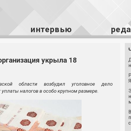
интервью
ред
организация укрыла 18
Д
н
Р
Я
вской области возбудил уголовное дело
 уплаты налогов в особо крупном размере.
Э
н
м
В
п
с