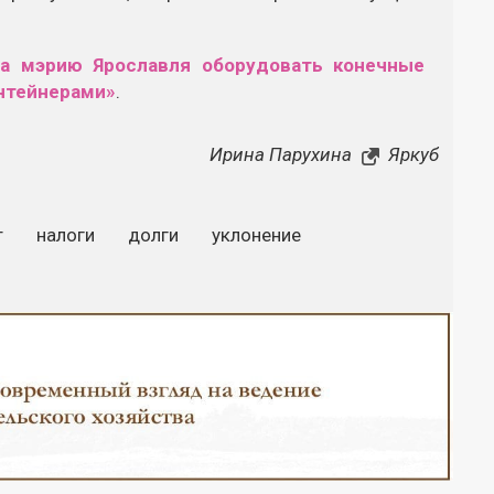
ла мэрию Ярославля оборудовать конечные
нтейнерами»
.
Ирина Парухина
Яркуб
т
налоги
долги
уклонение
Закрыть