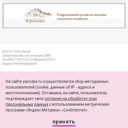
Реклама
Закрыть
© 2010—2026, Яркуб
Свидетельство о регистрации СМИ:
Эл №ФС77-60775 от 25 февраля 2015 г.
выдано Роскомнадзором
КОНТАКТЫ
На сайте yarcube.ru осуществляется сбор метаданных
пользователей (cookie, данные об IP - адресе и
ПАРТНЕРЫ
местоположении). Оставаясь на сайте, пользователь
подтверждает свое
согласие на обработку этих
КАРТА САЙТА
персональных данных
c использованием метрических
программ «Яндекс.Метрика», «LiveInternet».
+7 (4852) 64-15-52
info@yarcube.ru
принять
Сайт функционирует при финансовой поддержке Министерства цифрового развития,
связи и массовых коммуникаций Российской Федерации