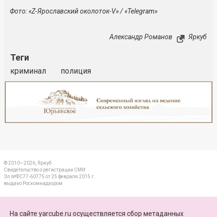
Фото: «Z-Ярославский околоток-V» / «Telegram»
Александр Романов
Яркуб
Теги
криминал
полиция
Реклама
Закрыть
© 2010—2026, Яркуб
Свидетельство о регистрации СМИ:
Эл №ФС77-60775 от 25 февраля 2015 г.
выдано Роскомнадзором
КОНТАКТЫ
На сайте yarcube.ru осуществляется сбор метаданных