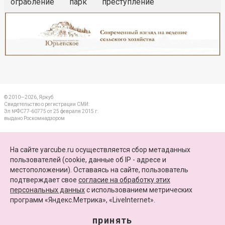
ограбление
парк
преступление
Реклама
Закрыть
© 2010—2026, Яркуб
Свидетельство о регистрации СМИ:
Эл №ФС77-60775 от 25 февраля 2015 г.
выдано Роскомнадзором
КОНТАКТЫ
На сайте yarcube.ru осуществляется сбор метаданных
пользователей (cookie, данные об IP - адресе и
ПАРТНЕРЫ
местоположении). Оставаясь на сайте, пользователь
подтверждает свое
согласие на обработку этих
КАРТА САЙТА
персональных данных
c использованием метрических
программ «Яндекс.Метрика», «LiveInternet».
+7 (4852) 64-15-52
info@yarcube.ru
принять
Сайт функционирует при финансовой поддержке Министерства цифрового развития,