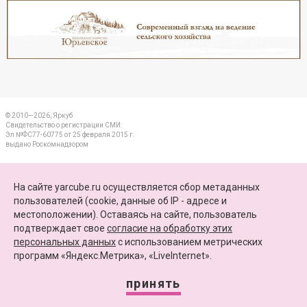
Реклама
Закрыть
© 2010—2026, Яркуб
Свидетельство о регистрации СМИ:
Эл №ФС77-60775 от 25 февраля 2015 г.
выдано Роскомнадзором
КОНТАКТЫ
На сайте yarcube.ru осуществляется сбор метаданных
пользователей (cookie, данные об IP - адресе и
ПАРТНЕРЫ
местоположении). Оставаясь на сайте, пользователь
подтверждает свое
согласие на обработку этих
КАРТА САЙТА
персональных данных
c использованием метрических
программ «Яндекс.Метрика», «LiveInternet».
+7 (4852) 64-15-52
info@yarcube.ru
принять
Сайт функционирует при финансовой поддержке Министерства цифрового развития,
связи и массовых коммуникаций Российской Федерации