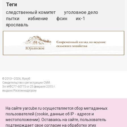
Теги
следственный комитет
уголовное дело
пытки
избиение
фсин
ик-1
ярославль
Реклама
Закрыть
© 2010—2026, Яркуб
Свидетельство о регистрации СМИ:
Эл №ФС77-60775 от 25 февраля 2015 г.
выдано Роскомнадзором
КОНТАКТЫ
На сайте yarcube.ru осуществляется сбор метаданных
пользователей (cookie, данные об IP - адресе и
ПАРТНЕРЫ
местоположении). Оставаясь на сайте, пользователь
подтверждает свое
согласие на обработку этих
КАРТА САЙТА