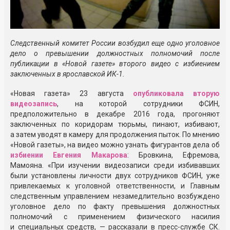
Следственный комитет России возбудил еще одно уголовное
дело о превышении должностных полномочий после
публикации в «Новой газете» второго видео с избиением
заключенных в ярославской ИК-1.
«Новая газета» 23 августа
опубликовала вторую
видеозапись
, на которой сотрудники ФСИН,
предположительно в декабре 2016 года, прогоняют
заключенных по коридорам тюрьмы, пинают, избивают,
а затем уводят в камеру для продолжения пыток. По мнению
«Новой газеты», на видео можно узнать фигурантов дела об
избиении Евгения Макарова
: Бровкина, Ефремова,
Мамояна. «При изучении видеозаписи среди избивавших
были установлены личности двух сотрудников ФСИН, уже
привлекаемых к уголовной ответственности, и Главным
следственным управлением незамедлительно возбуждено
уголовное дело по факту превышения должностных
полномочий с применением физического насилия
и специальных средств, — рассказали в пресс-службе СК.