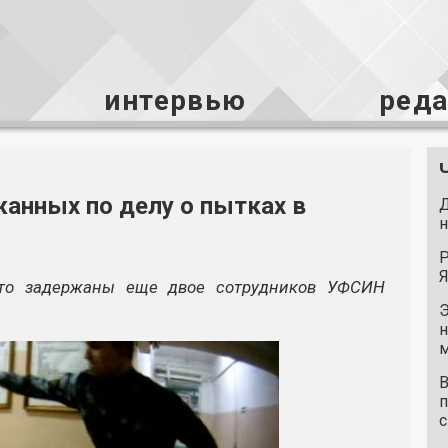
интервью
ред
анных по делу о пытках в
Д
н
Р
Я
что задержаны еще двое сотрудников УФСИН
Э
н
м
В
п
с