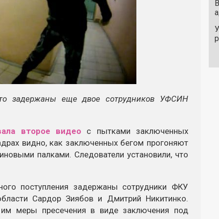
В
а
У
что задержаны еще двое сотрудников УФСИН
вала второе видео
с пытками заключенных
кадрах видно, как заключенных бегом прогоняют
зиновыми палками. Следователи установили, что
ного поступления задержаны сотрудники ФКУ
бласти Сардор Зиябов и Дмитрий Никитинко.
и им меры пресечения в виде заключения под