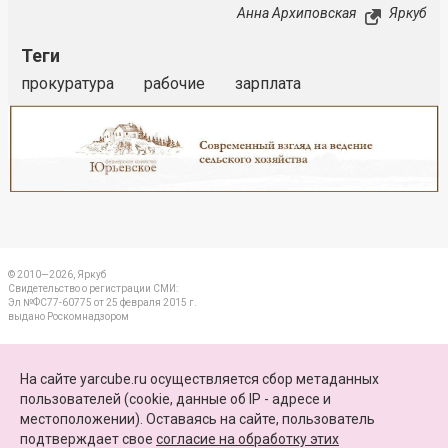
Анна Архиповская
Яркуб
Теги
прокуратура
рабочие
зарплата
Реклама
Закрыть
© 2010—2026, Яркуб
Свидетельство о регистрации СМИ:
Эл №ФС77-60775 от 25 февраля 2015 г.
выдано Роскомнадзором
КОНТАКТЫ
На сайте yarcube.ru осуществляется сбор метаданных
пользователей (cookie, данные об IP - адресе и
ПАРТНЕРЫ
местоположении). Оставаясь на сайте, пользователь
подтверждает свое
согласие на обработку этих
КАРТА САЙТА