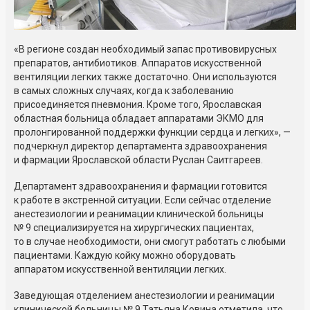
«В регионе создан необходимый запас противовирусных
препаратов, антибиотиков. Аппаратов искусственной
вентиляции легких также достаточно. Они используются
в самых сложных случаях, когда к заболеванию
присоединяется пневмония. Кроме того, Ярославская
областная больница обладает аппаратами ЭКМО для
пролонгированной поддержки функции сердца и легких», —
подчеркнул директор департамента здравоохранения
и фармации Ярославской области Руслан Саитгареев.
Департамент здравоохранения и фармации готовится
к работе в экстренной ситуации. Если сейчас отделение
анестезиологии и реанимации клинической больницы
№ 9 специализируется на хирургических пациентах,
то в случае необходимости, они смогут работать с любыми
пациентами. Каждую койку можно оборудовать
аппаратом искусственной вентиляции легких.
Заведующая отделением анестезиологии и реанимации
клинической больницы № 9 Татьяна Ковина отметила, что