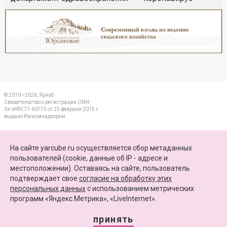
Реклама
Закрыть
© 2010—2026, Яркуб
Свидетельство о регистрации СМИ:
Эл №ФС77-60775 от 25 февраля 2015 г.
выдано Роскомнадзором
КОНТАКТЫ
На сайте yarcube.ru осуществляется сбор метаданных
пользователей (cookie, данные об IP - адресе и
ПАРТНЕРЫ
местоположении). Оставаясь на сайте, пользователь
подтверждает свое
согласие на обработку этих
КАРТА САЙТА
персональных данных
c использованием метрических
программ «Яндекс.Метрика», «LiveInternet».
+7 (4852) 64-15-52
info@yarcube.ru
принять
Сайт функционирует при финансовой поддержке Министерства цифрового развития,