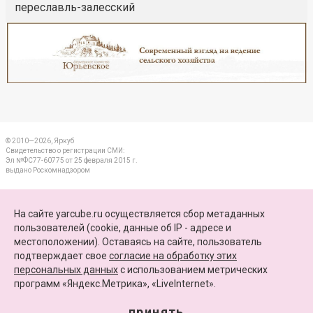
переславль-залесский
Реклама
Закрыть
© 2010—2026, Яркуб
Свидетельство о регистрации СМИ:
Эл №ФС77-60775 от 25 февраля 2015 г.
выдано Роскомнадзором
КОНТАКТЫ
На сайте yarcube.ru осуществляется сбор метаданных
пользователей (cookie, данные об IP - адресе и
ПАРТНЕРЫ
местоположении). Оставаясь на сайте, пользователь
подтверждает свое
согласие на обработку этих
КАРТА САЙТА
персональных данных
c использованием метрических
программ «Яндекс.Метрика», «LiveInternet».
+7 (4852) 64-15-52
info@yarcube.ru
принять