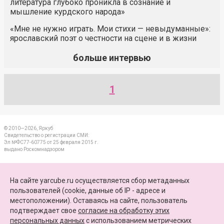
литература глубоко проникла в сознание и
мышление курдского народа»
«Мне не нужно играть. Мои стихи — невыдуманные»:
ярославский поэт о честности на сцене и в жизни
больше интервью
1
© 2010—2026, Яркуб
Свидетельство о регистрации СМИ:
Эл №ФС77-60775 от 25 февраля 2015 г.
выдано Роскомнадзором
КОНТАКТЫ
На сайте yarcube.ru осуществляется сбор метаданных
пользователей (cookie, данные об IP - адресе и
ПАРТНЕРЫ
местоположении). Оставаясь на сайте, пользователь
подтверждает свое
согласие на обработку этих
КАРТА САЙТА
персональных данных
c использованием метрических