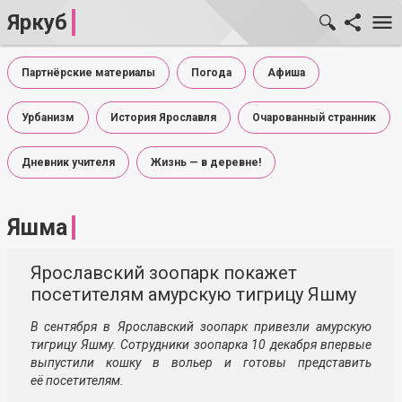
Яркуб
Партнёрские материалы
Погода
Афиша
Урбанизм
История Ярославля
Очарованный странник
Дневник учителя
Жизнь — в деревне!
Яшма
Ярославский зоопарк покажет
посетителям амурскую тигрицу Яшму
В сентября в Ярославский зоопарк привезли амурскую
тигрицу Яшму. Сотрудники зоопарка 10 декабря впервые
выпустили кошку в вольер и готовы представить
её посетителям.