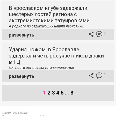
В яросласком клубе задержали
шестерых гостей региона с
экстремистскими татуировками
А у одного из отдыхающих нашли наркотики.
0
развернуть
Ударил ножом: в Ярославле
задержали четырёх участников драки
в ТЦ
Личности остальных устанавливаются.
0
развернуть
1
2
3
4
5
...
8
© 2010—2026, Яркуб