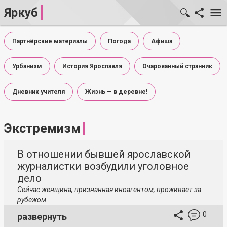
Яркуб
Партнёрские материалы
Погода
Афиша
Урбанизм
История Ярославля
Очарованный странник
Дневник учителя
Жизнь — в деревне!
Экстремизм
В отношении бывшей ярославской
журналистки возбудили уголовное
дело
Сейчас женщина, признанная иноагентом, проживает за
рубежом.
0
развернуть