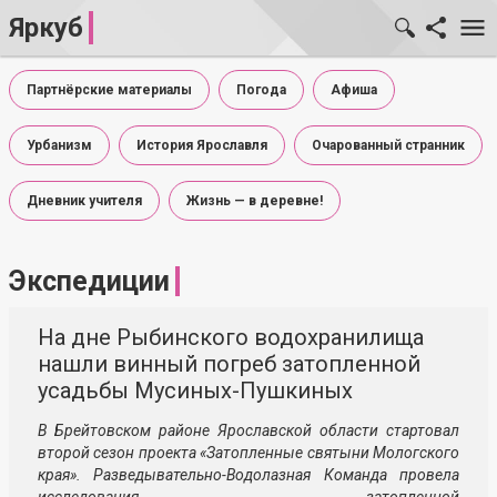
Яркуб
Партнёрские материалы
Погода
Афиша
Урбанизм
История Ярославля
Очарованный странник
Дневник учителя
Жизнь — в деревне!
Экспедиции
На дне Рыбинского водохранилища
нашли винный погреб затопленной
усадьбы Мусиных-Пушкиных
В Брейтовском районе Ярославской области стартовал
второй сезон проекта «Затопленные святыни Мологского
края».
Разведывательно-Водолазная
Команда провела