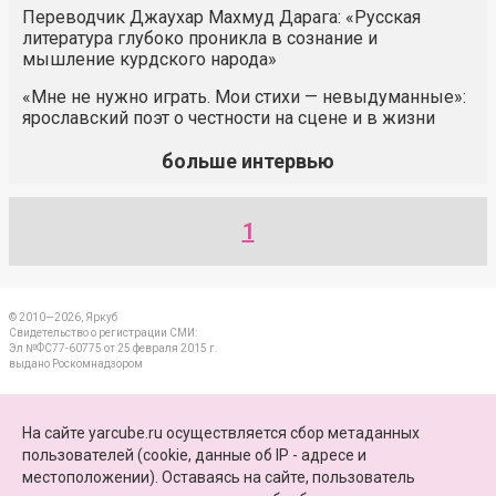
Переводчик Джаухар Махмуд Дарага: «Русская
литература глубоко проникла в сознание и
мышление курдского народа»
«Мне не нужно играть. Мои стихи — невыдуманные»:
ярославский поэт о честности на сцене и в жизни
больше интервью
1
© 2010—2026, Яркуб
Свидетельство о регистрации СМИ:
Эл №ФС77-60775 от 25 февраля 2015 г.
выдано Роскомнадзором
КОНТАКТЫ
На сайте yarcube.ru осуществляется сбор метаданных
пользователей (cookie, данные об IP - адресе и
ПАРТНЕРЫ
местоположении). Оставаясь на сайте, пользователь