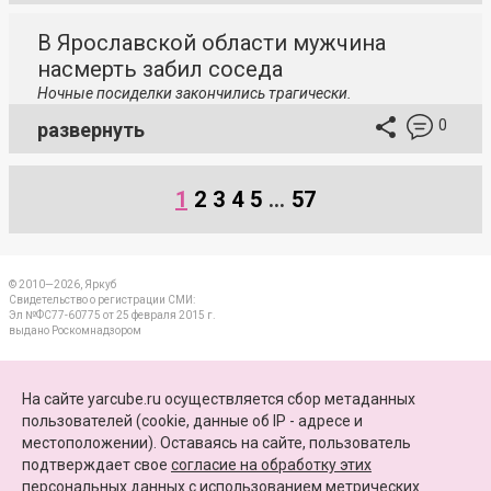
В Ярославской области мужчина
насмерть забил соседа
Ночные посиделки закончились трагически.
0
развернуть
1
2
3
4
5
...
57
© 2010—2026, Яркуб
Свидетельство о регистрации СМИ:
Эл №ФС77-60775 от 25 февраля 2015 г.
выдано Роскомнадзором
КОНТАКТЫ
На сайте yarcube.ru осуществляется сбор метаданных
пользователей (cookie, данные об IP - адресе и
ПАРТНЕРЫ
местоположении). Оставаясь на сайте, пользователь
подтверждает свое
согласие на обработку этих
КАРТА САЙТА
персональных данных
c использованием метрических