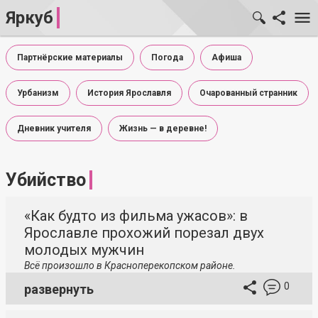
Яркуб
Партнёрские материалы
Погода
Афиша
Урбанизм
История Ярославля
Очарованный странник
Дневник учителя
Жизнь — в деревне!
Убийство
«Как будто из фильма ужасов»: в
Ярославле прохожий порезал двух
молодых мужчин
Всё произошло в Красноперекопском районе.
0
развернуть