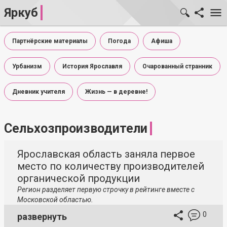
Яркуб
Партнёрские материалы
Погода
Афиша
Урбанизм
История Ярославля
Очарованный странник
Дневник учителя
Жизнь — в деревне!
Сельхозпроизводители
Ярославская область заняла первое
место по количеству производителей
органической продукции
Регион разделяет первую строчку в рейтинге вместе с
Московской областью.
0
развернуть