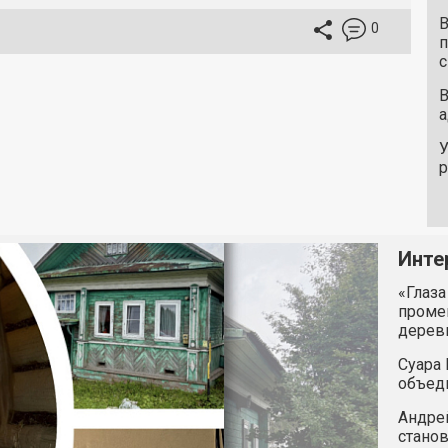
В
0
п
с
В
а
У
Инте
«Глаза
промен
дерев
Суара 
объед
Андрей
станов