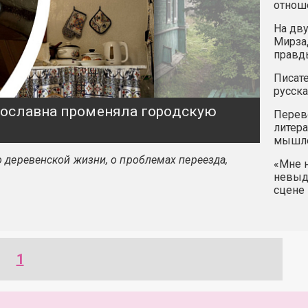
отнош
На дву
Мирзад
правд
Писате
русска
ярославна променяла городскую
Перев
литера
мышле
 деревенской жизни, о проблемах переезда,
«Мне н
невыду
сцене 
1