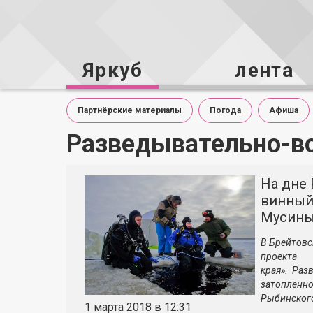
Яркуб
лента
Партнёрские материалы
Погода
Афиша
Разведывательно-в
На дне
винный
Мусины
В Брейтовс
проект
края».
Разв
затоплен
Рыбинског
1 марта 2018 в 12:31