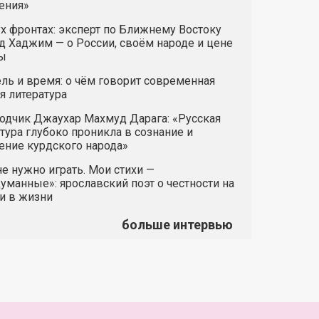
ения»
х фронтах: эксперт по Ближнему Востоку
 Хаджим — о России, своём народе и цене
ы
ль и время: о чём говорит современная
я литература
одчик Джаухар Махмуд Дарага: «Русская
тура глубоко проникла в сознание и
ние курдского народа»
е нужно играть. Мои стихи —
манные»: ярославский поэт о честности на
и в жизни
больше интервью