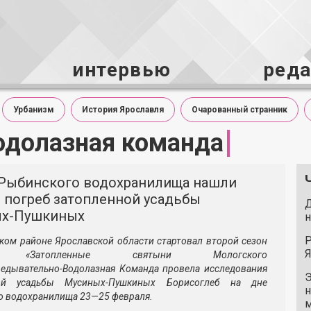
интервью
ред
Урбанизм
История Ярославля
Очарованный странник
одолазная команда
 Рыбинского водохранилища нашли
 погреб затопленной усадьбы
Д
х-Пушкиных
н
Р
ком районе Ярославской области стартовал второй сезон
Я
а «Затопленные святыни Мологского
едывательно-Водолазная
Команда провела исследования
Э
ной усадьбы
Мусиных-Пушкиных
Борисоглеб на дне
н
о водохранилища
23—25 февраля
.
м