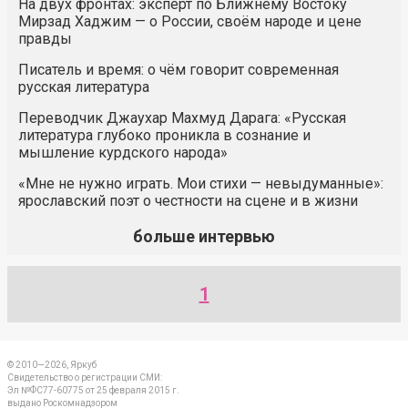
На двух фронтах: эксперт по Ближнему Востоку
Мирзад Хаджим — о России, своём народе и цене
правды
Писатель и время: о чём говорит современная
русская литература
Переводчик Джаухар Махмуд Дарага: «Русская
литература глубоко проникла в сознание и
мышление курдского народа»
«Мне не нужно играть. Мои стихи — невыдуманные»:
ярославский поэт о честности на сцене и в жизни
больше интервью
1
© 2010—2026, Яркуб
Свидетельство о регистрации СМИ:
Эл №ФС77-60775 от 25 февраля 2015 г.
выдано Роскомнадзором