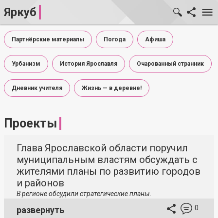
Яркуб
Партнёрские материалы
Погода
Афиша
Урбанизм
История Ярославля
Очарованный странник
Дневник учителя
Жизнь — в деревне!
Проекты
Глава Ярославской области поручил
муниципальным властям обсуждать с
жителями планы по развитию городов
и районов
В регионе обсудили стратегические планы.
0
развернуть