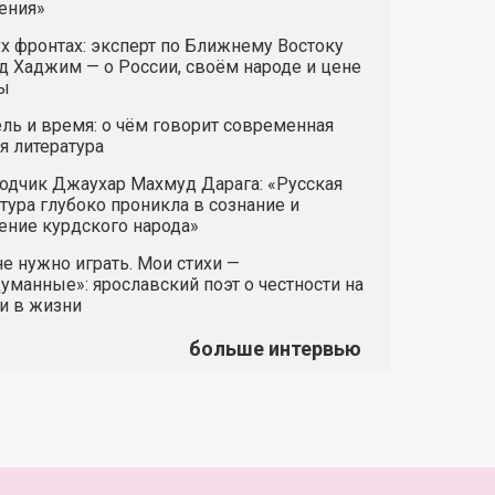
ения»
х фронтах: эксперт по Ближнему Востоку
 Хаджим — о России, своём народе и цене
ы
ль и время: о чём говорит современная
я литература
одчик Джаухар Махмуд Дарага: «Русская
тура глубоко проникла в сознание и
ние курдского народа»
е нужно играть. Мои стихи —
манные»: ярославский поэт о честности на
и в жизни
больше интервью