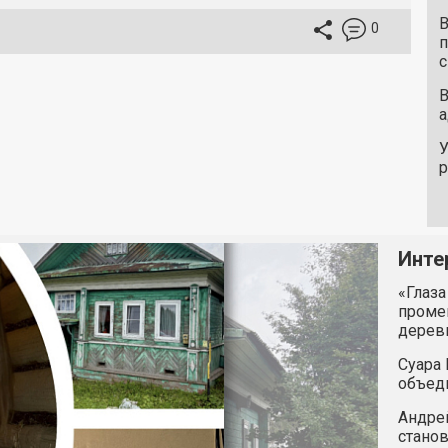
В
0
п
с
В
а
У
Инте
«Глаза
промен
дерев
Суара 
объед
Андрей
станов