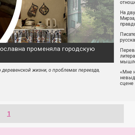
отнош
На дву
Мирзад
правд
Писате
русска
ярославна променяла городскую
Перев
литера
мышле
 деревенской жизни, о проблемах переезда,
«Мне н
невыду
сцене 
1