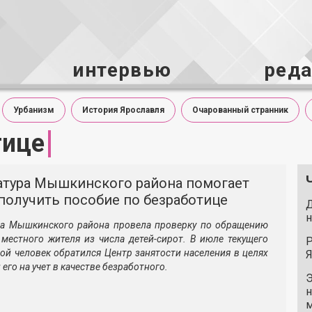
интервью
ред
Урбанизм
История Ярославля
Очарованный странник
тице
атура Мышкинского района помогает
получить пособие по безработице
Д
н
ра Мышкинского района провела проверку по обращению
 местного жителя из числа детей-сирот. В июле текущего
Р
ой человек обратился Центр занятости населения в целях
Я
его на учет в качестве безработного.
Э
н
м