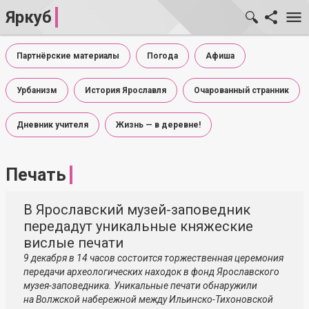
Яркуб
Партнёрские материалы
Погода
Афиша
Урбанизм
История Ярославля
Очарованный странник
Дневник учителя
Жизнь — в деревне!
Печать
В Ярославский музей-заповедник
передадут уникальные княжеские
вислые печати
9 декабря в 14 часов состоится торжественная церемония
передачи археологических находок в фонд Ярославского
музея-заповедника. Уникальные печати обнаружили
на Волжской набережной между Ильинско-Тихоновской