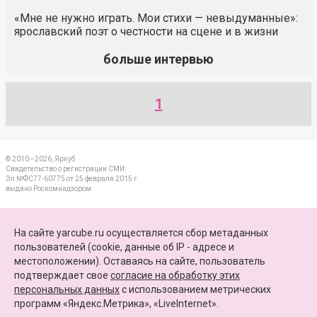
«Мне не нужно играть. Мои стихи — невыдуманные»:
ярославский поэт о честности на сцене и в жизни
больше интервью
1
© 2010—2026, Яркуб
Свидетельство о регистрации СМИ:
Эл №ФС77-60775 от 25 февраля 2015 г.
выдано Роскомнадзором
КОНТАКТЫ
На сайте yarcube.ru осуществляется сбор метаданных
пользователей (cookie, данные об IP - адресе и
ПАРТНЕРЫ
местоположении). Оставаясь на сайте, пользователь
подтверждает свое
согласие на обработку этих
КАРТА САЙТА
персональных данных
c использованием метрических
программ «Яндекс.Метрика», «LiveInternet».
+7 (4852) 64-15-52
info@yarcube.ru