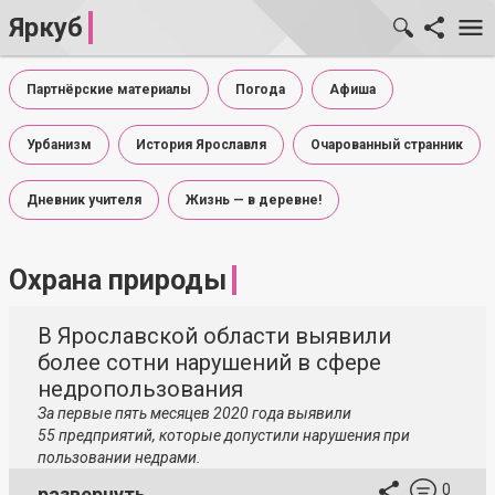
Яркуб
Партнёрские материалы
Погода
Афиша
Урбанизм
История Ярославля
Очарованный странник
Дневник учителя
Жизнь — в деревне!
Охрана природы
В Ярославской области выявили
более сотни нарушений в сфере
недропользования
За первые пять месяцев 2020 года выявили
55 предприятий, которые допустили нарушения при
пользовании недрами.
0
развернуть