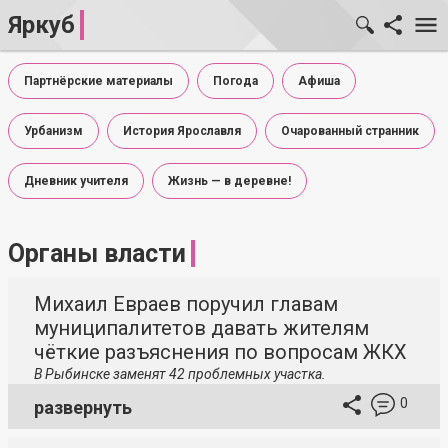
Яркуб
Партнёрские материалы
Погода
Афиша
Урбанизм
История Ярославля
Очарованный странник
Дневник учителя
Жизнь — в деревне!
Органы власти
Михаил Евраев поручил главам
муниципалитетов давать жителям
чёткие разъяснения по вопросам ЖКХ
В Рыбинске заменят 42 проблемных участка.
0
развернуть