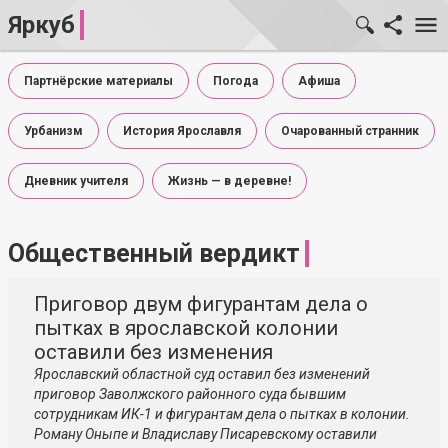
Яркуб
Партнёрские материалы
Погода
Афиша
Урбанизм
История Ярославля
Очарованный странник
Дневник учителя
Жизнь — в деревне!
Общественный вердикт
Приговор двум фигурантам дела о
пытках в ярославской колонии
оставили без изменения
Ярославский областной суд оставил без изменений
приговор Заволжского районного суда бывшим
сотрудникам ИК-1 и фигурантам дела о пытках в колонии.
Роману Оныпе и Владиславу Писаревскому оставили