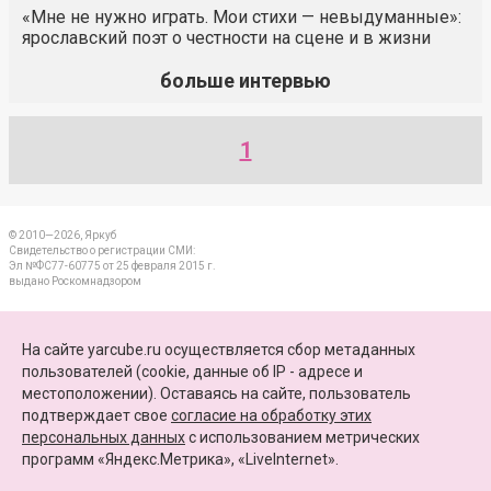
«Мне не нужно играть. Мои стихи — невыдуманные»:
ярославский поэт о честности на сцене и в жизни
больше интервью
1
© 2010—2026, Яркуб
Свидетельство о регистрации СМИ:
Эл №ФС77-60775 от 25 февраля 2015 г.
выдано Роскомнадзором
КОНТАКТЫ
На сайте yarcube.ru осуществляется сбор метаданных
пользователей (cookie, данные об IP - адресе и
ПАРТНЕРЫ
местоположении). Оставаясь на сайте, пользователь
подтверждает свое
согласие на обработку этих
КАРТА САЙТА
персональных данных
c использованием метрических
программ «Яндекс.Метрика», «LiveInternet».
+7 (4852) 64-15-52
info@yarcube.ru