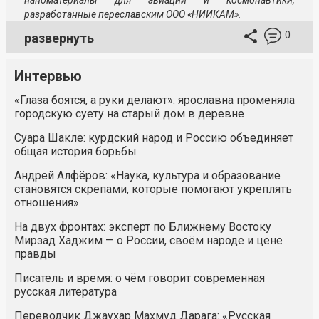
наноматериалы для авиации и космонавтики,
разработанные переславским
ООО «НИИКАМ»
.
0
развернуть
Интервью
«Глаза боятся, а руки делают»: ярославна променяла
городскую суету на старый дом в деревне
Суара Шакле: курдский народ и Россию объединяет
общая история борьбы
Андрей Алфёров: «Наука, культура и образование
становятся скрепами, которые помогают укреплять
отношения»
На двух фронтах: эксперт по Ближнему Востоку
Мирзад Хаджим — о России, своём народе и цене
правды
Писатель и время: о чём говорит современная
русская литература
Переводчик Джаухар Махмуд Дарага: «Русская