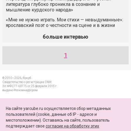
литература глубоко проникла в сознание и
мышление курдского народа»
«Мне не нужно играть. Мои стихи — невыдуманные»:
ярославский поэт о честности на сцене и в жизни
больше интервью
1
© 2010—2026, Яркуб
Свидетельство о регистрации СМИ:
Эл №ФС77-60775 от 25 февраля 2015 г.
выдано Роскомнадзором
КОНТАКТЫ
На сайте yarcube.ru осуществляется сбор метаданных
пользователей (cookie, данные об IP - адресе и
ПАРТНЕРЫ
местоположении). Оставаясь на сайте, пользователь
подтверждает свое
согласие на обработку этих
КАРТА САЙТА