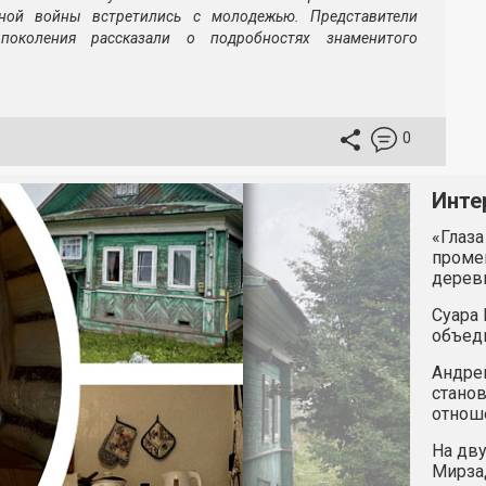
нной войны встретились с молодежью. Представители
поколения рассказали о подробностях знаменитого
0
Инте
«Глаза
промен
дерев
Суара 
объед
Андрей
станов
отнош
На дву
Мирзад