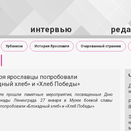
интервью
ред
Урбанизм
История Ярославля
Очарованный странник
аря ярославцы попробовали
дный хлеб» и «Хлеб Победы»
Д
н
ле прошли памятные мероприятия, посвященные Дню
окады Ленинграда. 27 января в Музее боевой славы
Р
попробовали «Блокадный хлеб» и «Хлеб Победы».
Я
Э
н
м