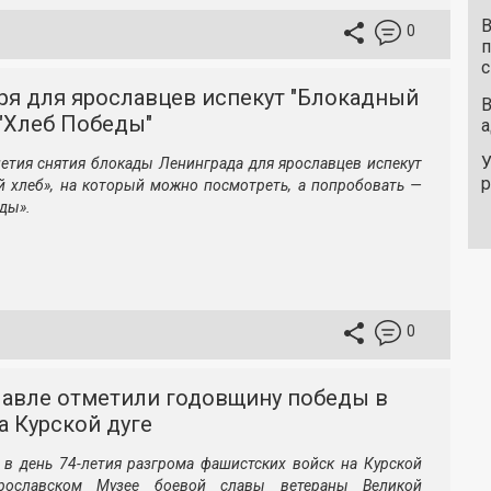
В
0
п
с
ря для ярославцев испекут "Блокадный
В
 "Хлеб Победы"
а
У
летия снятия блокады Ленинграда для ярославцев испекут
 хлеб», на который можно посмотреть, а попробовать —
ды».
0
лавле отметили годовщину победы в
а Курской дуге
, в день 74-летия разгрома фашистских войск на Курской
ярославском Музее боевой славы ветераны Великой