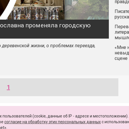
правд
Писате
русска
ярославна променяла городскую
Перев
литера
мышле
 деревенской жизни, о проблемах переезда,
«Мне н
невыду
сцене 
1
КАРТА САЙТА
 пользователей (cookie, данные об IP - адресе и местоположении).
вое
согласие на обработку этих персональных данных
c использова
et».