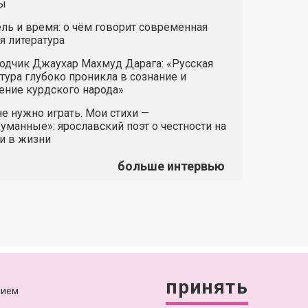
ы
ль и время: о чём говорит современная
я литература
одчик Джаухар Махмуд Дарага: «Русская
тура глубоко проникла в сознание и
ние курдского народа»
е нужно играть. Мои стихи —
манные»: ярославский поэт о честности на
и в жизни
больше интервью
+7 (4852) 64-15-52
info@yarcube.ru
принять
нием