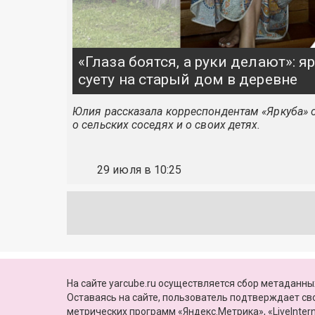
«Глаза боятся, а руки делают»: 
суету на старый дом в деревне
Юлия рассказала корреспондентам «Яркуба» о
о сельских соседях и о своих детях.
29 июля в 10:25
© 2010—2026, Яркуб
КОНТАКТЫ
ПАРТНЕРЫ
Свидетельство о регистрации СМИ:
На сайте yarcube.ru осуществляется сбор метаданных
Эл №ФС77-60775 от 25 февраля 2015 г.
Оставаясь на сайте, пользователь подтверждает с
выдано Роскомнадзором
метрических программ «Яндекс.Метрика», «LiveIntern