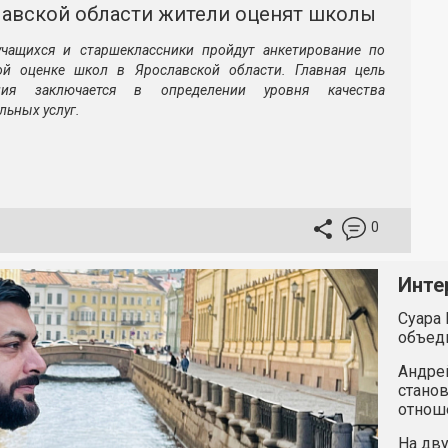
лавской области жители оценят школы
учащихся и старшеклассники пройдут анкетирование по
ой оценке школ в Ярославской области. Главная цель
ания заключается в определении уровня качества
льных услуг.
0
Инте
Суара 
объед
Андрей
станов
отнош
На дву