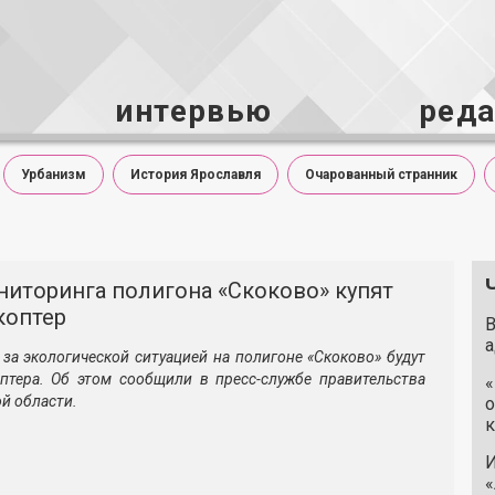
интервью
ред
Урбанизм
История Ярославля
Очарованный странник
ниторинга полигона «Скоково» купят
коптер
В
а
за экологической ситуацией на полигоне «Скоково» будут
птера. Об этом сообщили в пресс-службе правительства
«
й области.
о
к
И
«