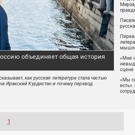
Мирзад
правд
Писате
русска
Перев
литера
мышле
 Россию объединяет общая история
«Мне н
невыду
сцене 
казывает, как русская литература стала частью
«Мы со
на Иракский Курдистан и почему перевод
есть».
сотру
1