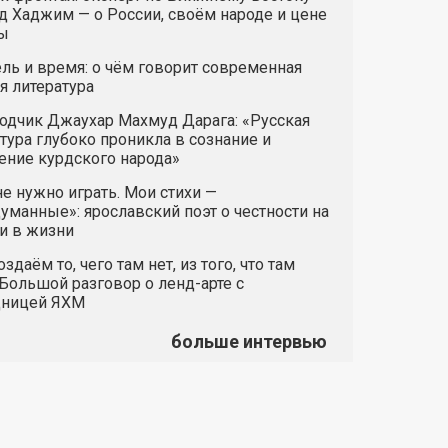
 Хаджим — о России, своём народе и цене
ы
ль и время: о чём говорит современная
я литература
одчик Джаухар Махмуд Дарага: «Русская
тура глубоко проникла в сознание и
ние курдского народа»
е нужно играть. Мои стихи —
манные»: ярославский поэт о честности на
и в жизни
здаём то, чего там нет, из того, что там
 Большой разговор о ленд-арте с
дницей ЯХМ
больше интервью