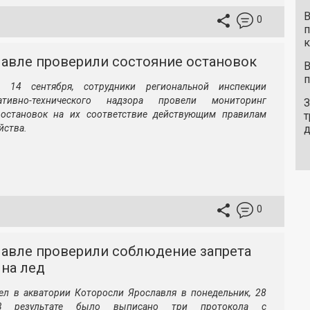
В
0
п
к
лавле проверили состояние остановок
В
п
, 14 сентября, сотрудники региональной инспекции
ративно-технического надзора провели мониторинг
З
 остановок на их соответствие действующим правилам
т
йства.
0
лавле проверили соблюдение запрета
 на лед
ел в акватории Которосли Ярославля в понедельник, 28
В результате было выписано три протокола с