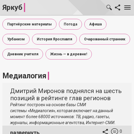
Яркуб
Партнёрские материалы
Погода
Афиша
Урбанизм
История Ярославля
Очарованный странник
Дневник учителя
Жизнь — в деревне!
Медиалогия
Дмитрий Миронов поднялся на шесть
позиций в рейтинге глав регионов
Рейтинг построен на основе базы СМИ
системы «Медиалогия», которая включает на данный
момент более 68000 источников: ТВ, радио, газеты,
журналы, информационные агентства,
Интернет-СМИ
.
0
развернуть