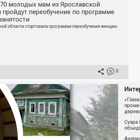
370 молодых мам из Ярославской
и пройдут переобучение по программе
занятости
кой области стартовала программа переобучения женщин.
0
Инте
«Глаза
промен
дерев
Суара 
объед
Андрей