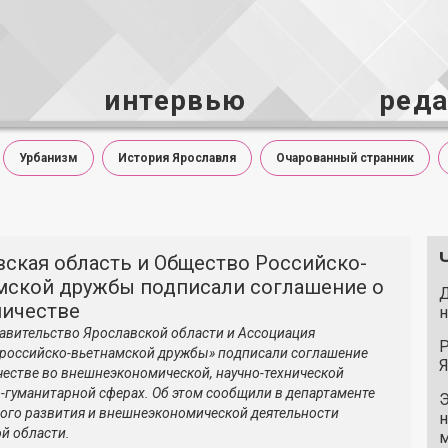
интервью
ред
Урбанизм
История Ярославля
Очарованный странник
вская область и Общество Российско-
мской дружбы подписали соглашение о
Д
ничестве
н
авительство Ярославской области и Ассоциация
Р
российско-вьетнамской дружбы» подписали соглашение
Я
честве во внешнеэкономической, научно-технической
о-гуманитарной сферах. Об этом сообщили в департаменте
Э
ого развития и внешнеэкономической деятельности
н
й области.
м