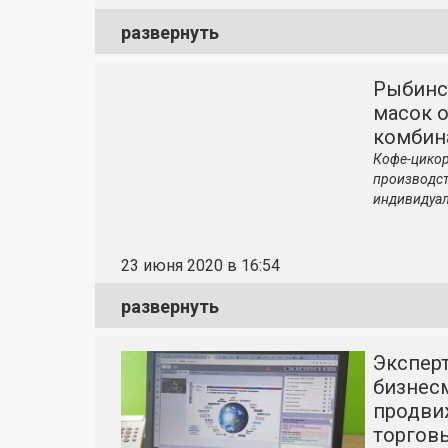
развернуть
Рыбинс
масок 
комбин
Кофе-цикор
производст
индивидуал
23 июня 2020 в 16:54
развернуть
Экспер
бизнесм
продви
торгов