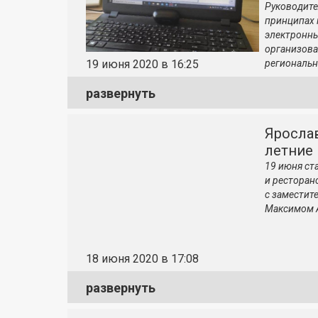
Руководите
принципах 
электронны
организова
региональн
19 июня 2020 в 16:25
развернуть
Яросла
летние
19 июня ст
и ресторан
с заместит
Максимом 
18 июня 2020 в 17:08
развернуть