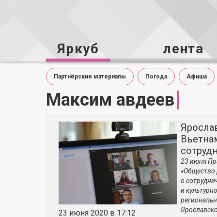
Яркуб
лента
Партнёрские материалы
Погода
Афиша
Максим авдеев
Яросла
Вьетна
сотруд
23 июня Пр
«Общество 
о сотрудни
и культурн
региональн
Ярославско
23 июня 2020 в 17:12