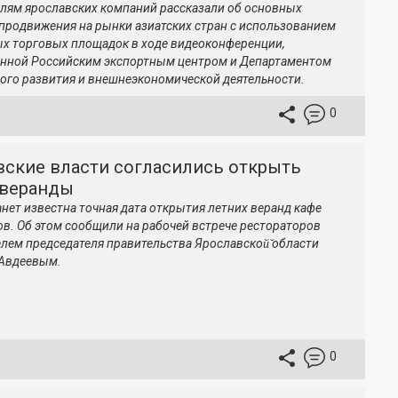
лям ярославских компаний рассказали об основных
продвижения на рынки азиатских стран с использованием
х торговых площадок в ходе видеоконференции,
нной Российским экспортным центром и Департаментом
ого развития и внешнеэкономической деятельности.
0
вские власти согласились открыть
 веранды
анет известна точная дата открытия летних веранд кафе
ов. Об этом сообщили на рабочей встрече рестораторов
елем председателя правительства Ярославской̆ области
Авдеевым.
0