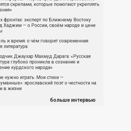
ятся скрепами, которые помогают укреплять
ения»
х фронтах: эксперт по Ближнему Востоку
 Хаджим — о России, своём народе и цене
ы
ль и время: о чём говорит современная
я литература
одчик Джаухар Махмуд Дарага: «Русская
тура глубоко проникла в сознание и
ние курдского народа»
е нужно играть. Мои стихи —
манные»: ярославский поэт о честности на
и в жизни
больше интервью