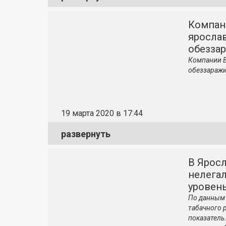
Компан
яросла
обезза
Компании В
обеззаражи
19 марта 2020 в 17:44
развернуть
В Яросл
нелега
уровен
По данным 
табачного 
показатель