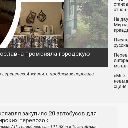
станов
отнош
На дву
Мирзад
правд
Писате
русска
ярославна променяла городскую
Перев
литера
мышле
 деревенской жизни, о проблемах переезда,
«Мне н
невыду
сцене 
славля закупило 20 автобусов для
ирских перевозок
вское АТП» приобрело еще 10 ПАЗов и 10 автобусов