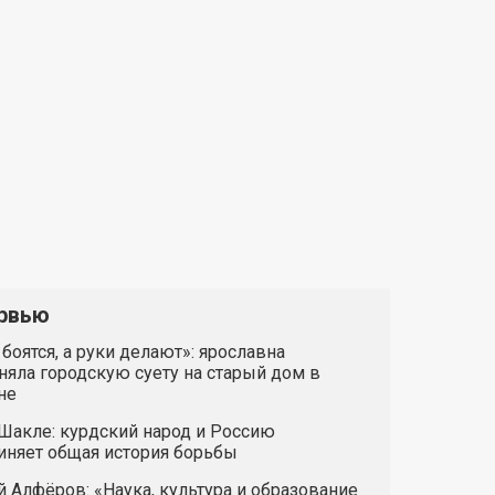
рвью
 боятся, а руки делают»: ярославна
яла городскую суету на старый дом в
не
Шакле: курдский народ и Россию
иняет общая история борьбы
 Алфёров: «Наука, культура и образование