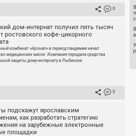
В
0
п
с
кий дом-интернат получил пять тысяч
В
от ростовского кофе-цикорного
а
ата
У
ный комбинат «Аронап» в период пандемии начал
во медицинских масок. Компания передала средства
ьной защиты дому-интернату в Рыбинске.
0
ты подскажут ярославским
енам, как разработать стратегию
жения на зарубежные электронные
ые площадки