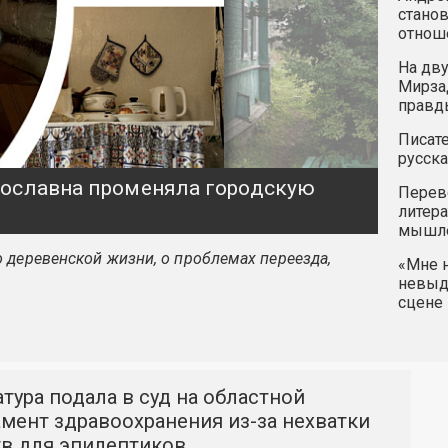
станов
отнош
На дву
Мирзад
правд
Писате
русска
ярославна променяла городскую
Перев
литера
мышле
 деревенской жизни, о проблемах переезда,
«Мне н
невыду
сцене 
тура подала в суд на областной
мент здравоохранения из-за нехватки
тв для эпилептиков