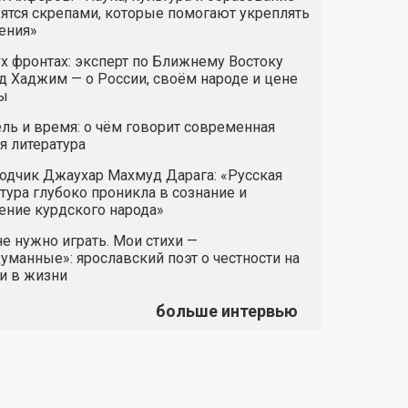
ятся скрепами, которые помогают укреплять
ения»
х фронтах: эксперт по Ближнему Востоку
 Хаджим — о России, своём народе и цене
ы
ль и время: о чём говорит современная
я литература
одчик Джаухар Махмуд Дарага: «Русская
тура глубоко проникла в сознание и
ние курдского народа»
е нужно играть. Мои стихи —
манные»: ярославский поэт о честности на
и в жизни
больше интервью