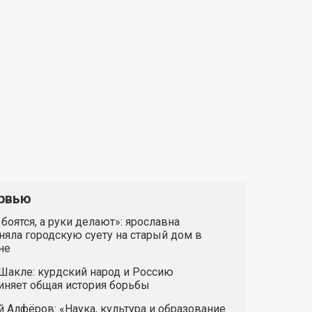
рвью
 боятся, а руки делают»: ярославна
яла городскую суету на старый дом в
не
Шакле: курдский народ и Россию
иняет общая история борьбы
 Алфёров: «Наука, культура и образование