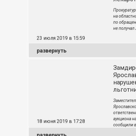
Прокуратур
на областн
по обращен
не получал
23 июля 2019 в 15:59
развернуть
Замдир
Яросла
нарушен
льготн
Заместител
Ярославско
ответствен
аукциона на
18 июня 2019 в 17:28
сообщили в
развернуть