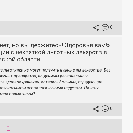
0
нет, но вы держитесь! Здоровья вам!».
ции с нехваткой льготных лекарств в
вской области
е льготники не могут получить нужные им лекарства. Без
ажных препаратов, по данным регионального
та здравоохранения, остались больные, страдающие
осудистыми и неврологическими недугами. Почему
стало возможным?
0
1