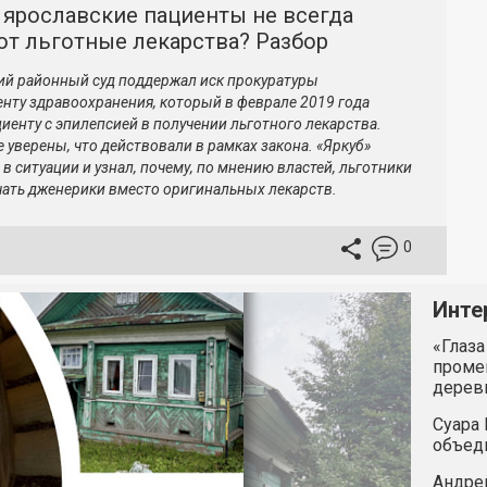
 ярославские пациенты не всегда
ют льготные лекарства? Разбор
й районный суд поддержал иск прокуратуры
енту здравоохранения, который в феврале 2019 года
циенту с эпилепсией в получении льготного лекарства.
е уверены, что действовали в рамках закона. «Яркуб»
в ситуации и узнал, почему, по мнению властей, льготники
чать дженерики вместо оригинальных лекарств.
0
Инте
«Глаза
промен
дерев
Суара 
объед
Андрей