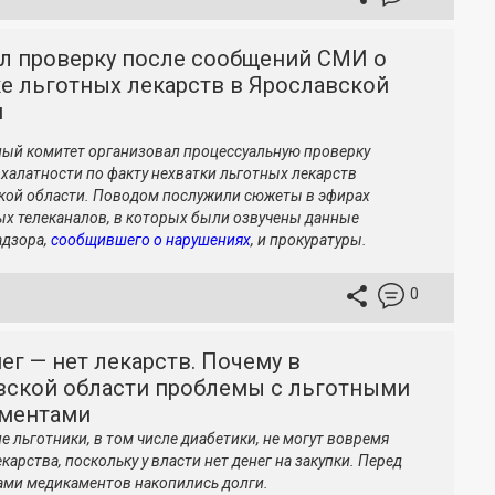
ал проверку после сообщений СМИ о
е льготных лекарств в Ярославской
и
ый комитет организовал процессуальную проверку
 халатности по факту нехватки льготных лекарств
кой области. Поводом послужили сюжеты в эфирах
х телеканалов, в которых были озвучены данные
адзора,
сообщившего о нарушениях
, и прокуратуры.
0
ег — нет лекарств. Почему в
вской области проблемы с льготными
ментами
е льготники, в том числе диабетики, не могут вовремя
карства, поскольку у власти нет денег на закупки. Перед
ми медикаментов накопились долги.