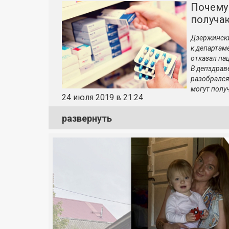
Почему
получа
Дзержински
к департам
отказал па
В депздрав
разобрался 
могут полу
24 июля 2019 в 21:24
развернуть