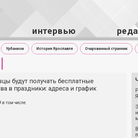
интервью
ред
Урбанизм
История Ярославля
Очарованный странник
вцы будут получать бесплатные
ва в праздники: адреса и график
Р
Я
 в том числе.
Э
н
м
В
п