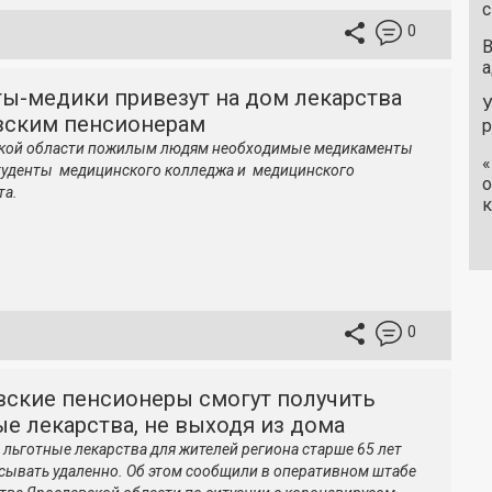
с
0
В
а
ты-медики привезут на дом лекарства
У
вским пенсионерам
ской области пожилым людям необходимые медикаменты
«
туденты медицинского колледжа и медицинского
о
та.
к
0
вские пенсионеры смогут получить
е лекарства, не выходя из дома
 льготные лекарства для жителей региона старше 65 лет
сывать удаленно. Об этом сообщили в оперативном штабе