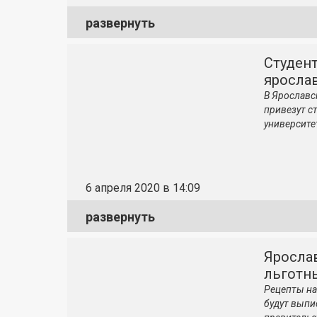
развернуть
Студен
яросла
В Ярослав
привезут с
университе
6 апреля 2020 в 14:09
развернуть
Яросла
льготны
Рецепты на
будут выпи