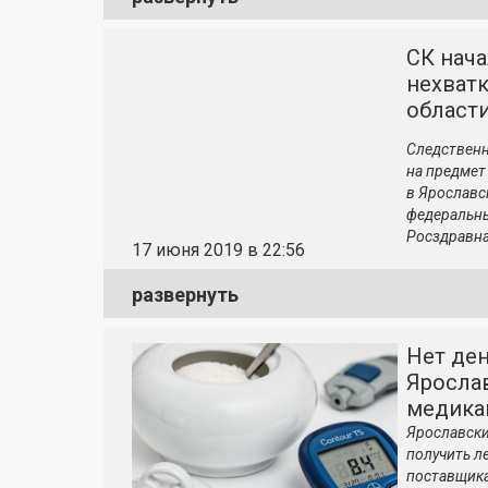
СК нач
нехватк
област
Следственн
на предмет
в Ярославс
федеральны
Росздравн
17 июня 2019 в 22:56
развернуть
Нет ден
Яросла
медика
Ярославски
получить ле
поставщика