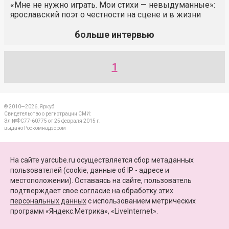
«Мне не нужно играть. Мои стихи — невыдуманные»:
ярославский поэт о честности на сцене и в жизни
больше интервью
1
© 2010—2026, Яркуб
Свидетельство о регистрации СМИ:
Эл №ФС77-60775 от 25 февраля 2015 г.
выдано Роскомнадзором
КОНТАКТЫ
На сайте yarcube.ru осуществляется сбор метаданных
пользователей (cookie, данные об IP - адресе и
ПАРТНЕРЫ
местоположении). Оставаясь на сайте, пользователь
подтверждает свое
согласие на обработку этих
КАРТА САЙТА
персональных данных
c использованием метрических
программ «Яндекс.Метрика», «LiveInternet».
+7 (4852) 64-15-52
info@yarcube.ru