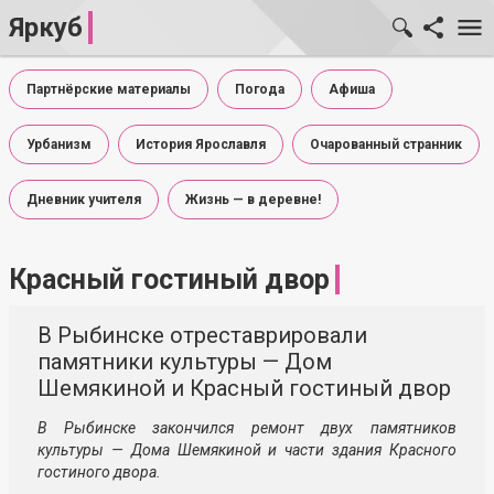
Яркуб
Партнёрские материалы
Погода
Афиша
Урбанизм
История Ярославля
Очарованный странник
Дневник учителя
Жизнь — в деревне!
Красный гостиный двор
В Рыбинске отреставрировали
памятники культуры — Дом
Шемякиной и Красный гостиный двор
В Рыбинске закончился ремонт двух памятников
культуры — Дома Шемякиной и части здания Красного
гостиного двора.