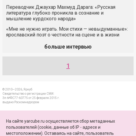
Переводчик Джаухар Махмуд Дарага: «Русская
литература глубоко проникла в сознание и
мышление курдского народа»
«Мне не нужно играть. Мои стихи — невыдуманные»:
ярославский поэт о честности на сцене и в жизни
больше интервью
1
© 2010—2026, Яркуб
Свидетельство о регистрации СМИ:
Эл №ФС77-60775 от 25 февраля 2015 г.
выдано Роскомнадзором
КОНТАКТЫ
На сайте yarcube.ru осуществляется сбор метаданных
пользователей (cookie, данные об IP - адресе и
ПАРТНЕРЫ
местоположении). Оставаясь на сайте, пользователь