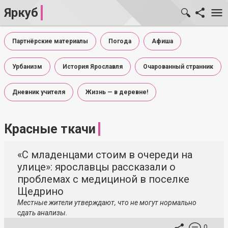
Яркуб
Партнёрские материалы
Погода
Афиша
Урбанизм
История Ярославля
Очарованный странник
Дневник учителя
Жизнь — в деревне!
Красные ткачи
«С младенцами стоим в очереди на
улице»: ярославцы рассказали о
проблемах с медициной в поселке
Щедрино
Местные жители утверждают, что не могут нормально
сдать анализы.
0