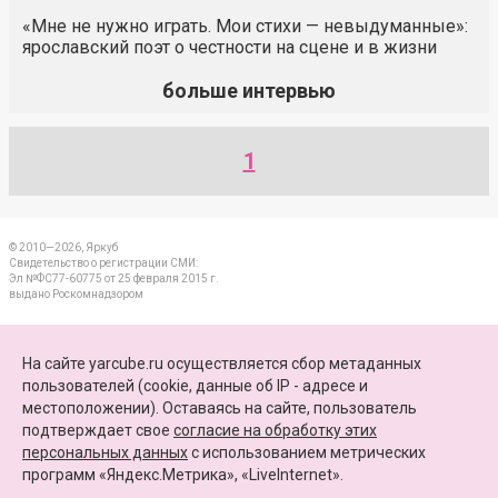
«Мне не нужно играть. Мои стихи — невыдуманные»:
ярославский поэт о честности на сцене и в жизни
больше интервью
1
© 2010—2026, Яркуб
Свидетельство о регистрации СМИ:
Эл №ФС77-60775 от 25 февраля 2015 г.
выдано Роскомнадзором
КОНТАКТЫ
На сайте yarcube.ru осуществляется сбор метаданных
пользователей (cookie, данные об IP - адресе и
ПАРТНЕРЫ
местоположении). Оставаясь на сайте, пользователь
подтверждает свое
согласие на обработку этих
КАРТА САЙТА
персональных данных
c использованием метрических
программ «Яндекс.Метрика», «LiveInternet».
+7 (4852) 64-15-52
info@yarcube.ru