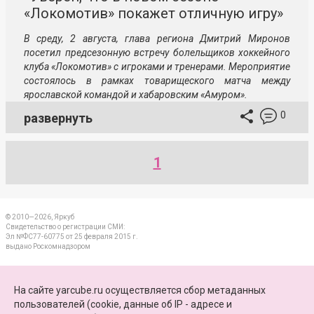
«Локомотив» покажет отличную игру»
В среду, 2 августа, глава региона Дмитрий Миронов
посетил предсезонную встречу болельщиков хоккейного
клуба «Локомотив» с игроками и тренерами. Мероприятие
состоялось в рамках товарищеского матча между
ярославской командой и хабаровским «Амуром».
0
развернуть
1
© 2010—2026, Яркуб
Свидетельство о регистрации СМИ:
Эл №ФС77-60775 от 25 февраля 2015 г.
выдано Роскомнадзором
КОНТАКТЫ
На сайте yarcube.ru осуществляется сбор метаданных
пользователей (cookie, данные об IP - адресе и
ПАРТНЕРЫ