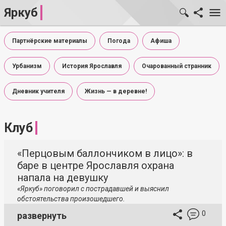
Яркуб
Партнёрские материалы
Погода
Афиша
Урбанизм
История Ярославля
Очарованный странник
Дневник учителя
Жизнь — в деревне!
Клуб
«Перцовым баллончиком в лицо»: в
баре в центре Ярославля охрана
напала на девушку
«Яркуб» поговорил с пострадавшей и выяснил
обстоятельства произошедшего.
0
развернуть