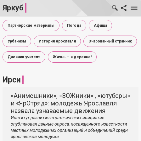
Яркуб
Партнёрские материалы
Погода
Афиша
Урбанизм
История Ярославля
Очарованный странник
Дневник учителя
Жизнь — в деревне!
Ирси
«Анимешники», «ЗОЖники» , «ютуберы»
и «ЯрОтряд»: молодежь Ярославля
назвала узнаваемые движения
Институт развития стратегических инициатив
опубликовал данные опроса, посвященного известности
местных молодежных организаций и объединений среди
ярославской молодежи.