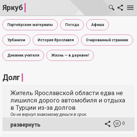
Яркуб
Партнёрские материалы
Погода
Афиша
Урбанизм
История Ярославля
Очарованный странник
Дневник учителя
Жизнь — в деревне!
Долг
Житель Ярославской области едва не
лишился дорого автомобиля и отдыха
в Турции из-за долгов
Он не вернул знакомому деньги в срок.
0
развернуть