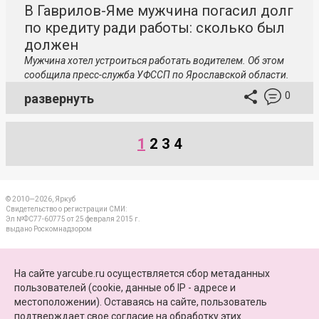
В Гаврилов-Яме мужчина погасил долг
по кредиту ради работы: сколько был
должен
Мужчина хотел устроиться работать водителем. Об этом
сообщила пресс-служба УФССП по Ярославской области.
0
развернуть
1
2
3
4
© 2010—2026, Яркуб
Свидетельство о регистрации СМИ:
Эл №ФС77-60775 от 25 февраля 2015 г.
выдано Роскомнадзором
КОНТАКТЫ
На сайте yarcube.ru осуществляется сбор метаданных
пользователей (cookie, данные об IP - адресе и
ПАРТНЕРЫ
местоположении). Оставаясь на сайте, пользователь
подтверждает свое
согласие на обработку этих
КАРТА САЙТА