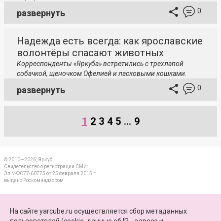
0
развернуть
Надежда есть всегда: как ярославские
волонтёры спасают животных
Корреспонденты «Яркуба» встретились с трёхлапой
собачкой, щеночком Офелией и ласковыми кошками.
0
развернуть
1
2
3
4
5
...
9
© 2010—2026, Яркуб
Свидетельство о регистрации СМИ:
Эл №ФС77-60775 от 25 февраля 2015 г.
выдано Роскомнадзором
КОНТАКТЫ
На сайте yarcube.ru осуществляется сбор метаданных