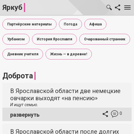
Яркуб
Партнёрские материалы
Погода
Афиша
Урбанизм
История Ярославля
Очарованный странник
Дневник учителя
Жизнь — в деревне!
Доброта
В Ярославской области две немецкие
овчарки выходят «на пенсию»
И ищут семью.
0
развернуть
В Ярославской области после долгих