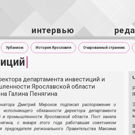
интервью
ред
Урбанизм
История Ярославля
Очарованный странник
тиций
иректора департамента инвестиций и
ленности Ярославской области
Р
на Галина Пенягина
Я
Э
рнатора Дмитрий Миронов подписал распоряжение о
н
и исполняющего обязанности директора департамента
м
й и промышленности Ярославской области. Пост заняла
нягина, с января этого года работавшая советником
В
ля председателя регионального Правительства Максима
п