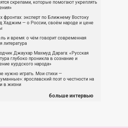
ятся скрепами, которые помогают укреплять
ения»
х фронтах: эксперт по Ближнему Востоку
 Хаджим — о России, своём народе и цене
ы
ль и время: о чём говорит современная
я литература
одчик Джаухар Махмуд Дарага: «Русская
тура глубоко проникла в сознание и
ние курдского народа»
е нужно играть. Мои стихи —
манные»: ярославский поэт о честности на
и в жизни
больше интервью