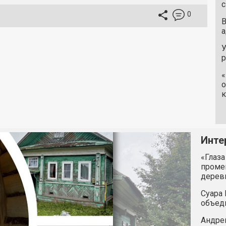
с
0
В
а
У
«
о
к
Инте
«Глаза
промен
дерев
Суара 
объед
Андрей