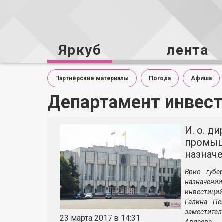
Яркуб
лента
Партнёрские материалы
Погода
Афиша
Департамент инвес
И. о. д
промыш
назначе
Врио губе
назначени
инвестици
Галина Пе
заместите
23 марта 2017 в 14:31
Авдеева.