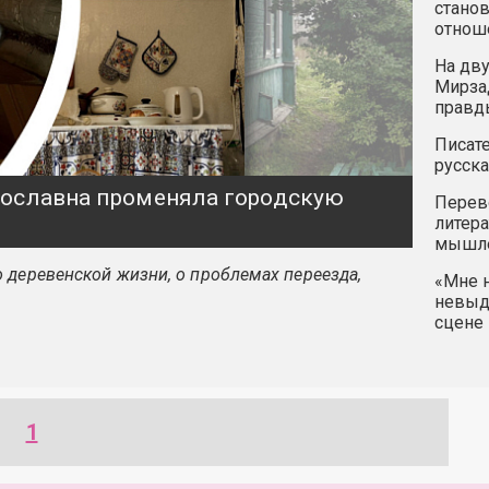
станов
отнош
На дву
Мирзад
правд
Писате
русска
ярославна променяла городскую
Перев
литера
мышле
 деревенской жизни, о проблемах переезда,
«Мне н
невыду
сцене 
1