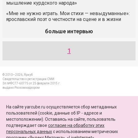
мышление курдского народа»
«Мне не нужно играть. Мои стихи — невыдуманные»:
ярославский поэт о честности на сцене и в жизни
больше интервью
1
© 2010—2026, Яркуб
Свидетельство о регистрации СМИ:
Эл №ФС77-60775 от 25 февраля 2015 г.
выдано Роскомнадзором
КОНТАКТЫ
На сайте yarcube.ru осуществляется сбор метаданных
пользователей (cookie, данные об IP - адресе и
ПАРТНЕРЫ
местоположении). Оставаясь на сайте, пользователь
подтверждает свое
согласие на обработку этих
КАРТА САЙТА
персональных данных
c использованием метрических
программ «Яндекс.Метрика», «LiveInternet».
+7 (4852) 64-15-52