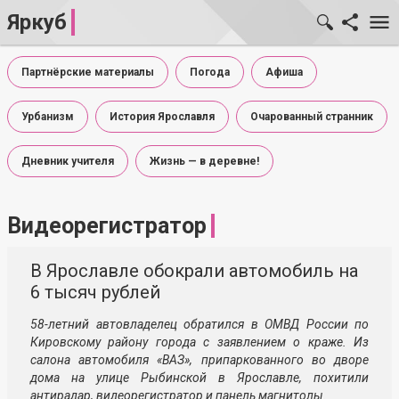
Яркуб
Партнёрские материалы
Погода
Афиша
Урбанизм
История Ярославля
Очарованный странник
Дневник учителя
Жизнь — в деревне!
Видеорегистратор
В Ярославле обокрали автомобиль на
6 тысяч рублей
58-летний автовладелец обратился в ОМВД России по
Кировскому району города с заявлением о краже. Из
салона автомобиля «ВАЗ», припаркованного во дворе
дома на улице Рыбинской в Ярославле, похитили
антирадар, видеорегистратор и панель магнитолы.