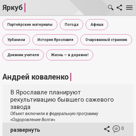
Яркуб
Партнёрские материалы
Погода
Афиша
Урбанизм
История Ярославля
Очарованный странник
Дневник учителя
Жизнь — в деревне!
Андрей коваленко
В Ярославле планируют
рекультивацию бывшего сажевого
завода
Объект включили в федеральную программу
«Оздоровление Волги».
0
развернуть