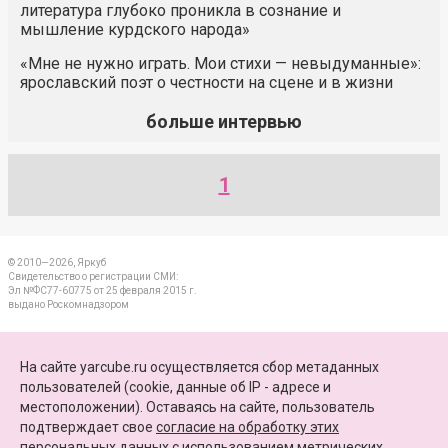
литература глубоко проникла в сознание и
мышление курдского народа»
«Мне не нужно играть. Мои стихи — невыдуманные»:
ярославский поэт о честности на сцене и в жизни
больше интервью
1
© 2010—2026, Яркуб
Свидетельство о регистрации СМИ:
Эл №ФС77-60775 от 25 февраля 2015 г.
выдано Роскомнадзором
КОНТАКТЫ
На сайте yarcube.ru осуществляется сбор метаданных
пользователей (cookie, данные об IP - адресе и
ПАРТНЕРЫ
местоположении). Оставаясь на сайте, пользователь
подтверждает свое
согласие на обработку этих
КАРТА САЙТА
персональных данных
c использованием метрических