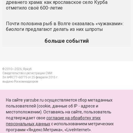
древнего храма: как ярославское село Курба
отметило своё 600-летие
Почти половина рыб в Волге оказалась «чужаками»:
биологи предлагают делать из них шпроты
больше событий
© 2010—2026, Яркуб
Свидетельство о регистрации СМИ:
Эл №ФС77-60775 от 25 февраля 2015 г.
выдано Роскомнадзором
КОНТАКТЫ
На сайте yarcube.ru осуществляется сбор метаданных
пользователей (cookie, данные об IP - адресе и
ПАРТНЕРЫ
местоположении). Оставаясь на сайте, пользователь
подтверждает свое
согласие на обработку этих
КАРТА САЙТА
персональных данных
c использованием метрических
программ «Яндекс.Метрика», «LiveInternet».
+7 (4852) 64-15-52