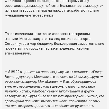
С 14 июля в Ярославле был дан старт второму этапу
реорганизации маршрутной сети. Большая часть маршруток
исчезла из города, теперь на маршрутах работают только
муниципальные перевозчики.
Такие изменения некоторые ярославцы восприняли
в штыки. Многие жалуются на отсутствие транспорта.
Сегодня утром мэр Владимир Волков решил самостоятельно
проехаться по городу в час пик и поделился своими
впечатлениями.
— В 08:00 я проехал по проспекту Фрунзе от остановки «Улица
Чернопрудная» до Московского вокзала на 42-ом маршруте, —
рассказал Владимир Михайлович. — В автобусе пришлось
вместе с пассажирами стоять довольно плотно, но давки
не было. Кстати, я выбрал самый заполненный, в других
автобусах маршрута было все же чуть просторнее. Считаю, что
здесь нужно повысить вместительность транспорта, потому
что нельзя ориентироваться на крайнюю загруженность