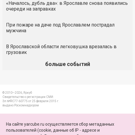
«Началось, дубль два»: в Ярославле снова появились
очереди на заправках
При пожаре на даче под Ярославлем пострадал
мужчина
В Ярославской области легковушка врезалась в
грузовик
больше событий
© 2010—2026, Яркуб
Свидетельство о регистрации СМИ:
Эл №ФС77-60775 от 25 февраля 2015 г.
выдано Роскомнадзором
КОНТАКТЫ
На сайте yarcube.ru осуществляется сбор метаданных
пользователей (cookie, данные об IP - адресе и
ПАРТНЕРЫ