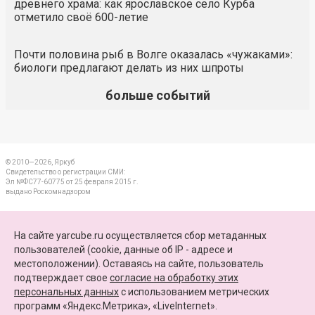
древнего храма: как ярославское село Курба
отметило своё 600-летие
Почти половина рыб в Волге оказалась «чужаками»:
биологи предлагают делать из них шпроты
больше событий
© 2010—2026, Яркуб
Свидетельство о регистрации СМИ:
Эл №ФС77-60775 от 25 февраля 2015 г.
выдано Роскомнадзором
КОНТАКТЫ
На сайте yarcube.ru осуществляется сбор метаданных
пользователей (cookie, данные об IP - адресе и
ПАРТНЕРЫ
местоположении). Оставаясь на сайте, пользователь
подтверждает свое
согласие на обработку этих
КАРТА САЙТА
персональных данных
c использованием метрических
программ «Яндекс.Метрика», «LiveInternet».
+7 (4852) 64-15-52
info@yarcube.ru