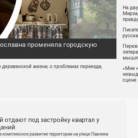
На дву
Мирзад
правд
Писате
русска
ярославна променяла городскую
Перев
литера
мышле
 деревенской жизни, о проблемах переезда,
«Мне н
невыду
сцене 
й отдают под застройку квартал у
даний
а комплексное развитие территории на улице Павлика