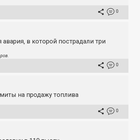
0
 авария, в которой пострадали три
ров.
0
имиты на продажу топлива
0