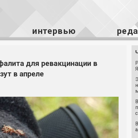
интервью
ред
фалита для ревакцинации в
Р
Я
зут в апреле
Э
н
м
В
п
с
В
а