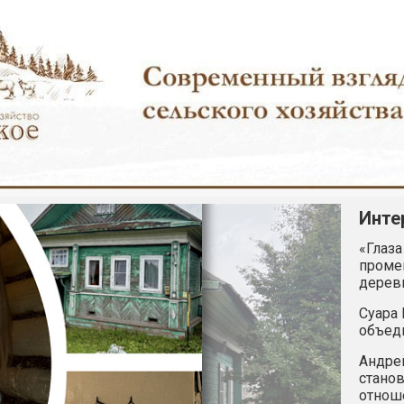
Инте
«Глаза
промен
дерев
Суара 
объед
Андрей
станов
отнош