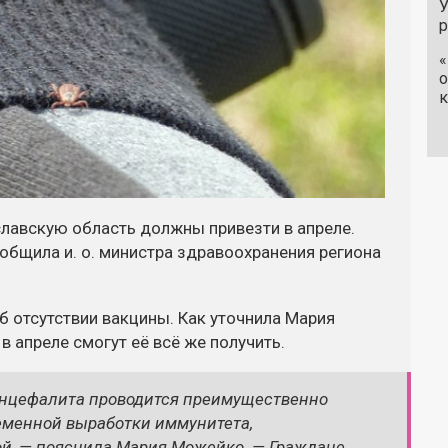
У
«
о
к
славскую область должны привезти в апреле.
ообщила и. о. министра здравоохранения региона
б отсутствии вакцины. Как уточнила Мария
 апреле смогут её всё же получить.
энцефалита проводится преимущественно
еменной выработки иммунитета,
й, — пояснила Мария Можейко. — Граждане,