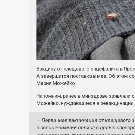
Вакцину от клещевого энцефалита в Яро
А завершится поставка в мае. Об этом с
Мария Можейко.
Напомним, ранее в минздраве заявляли о
Можейко, нуждающиеся в ревакцинации, в
— Первичная вакцинация от клещевого 
в осенне-зимний период с целью своевр
ревакцинация — преимущественно весно