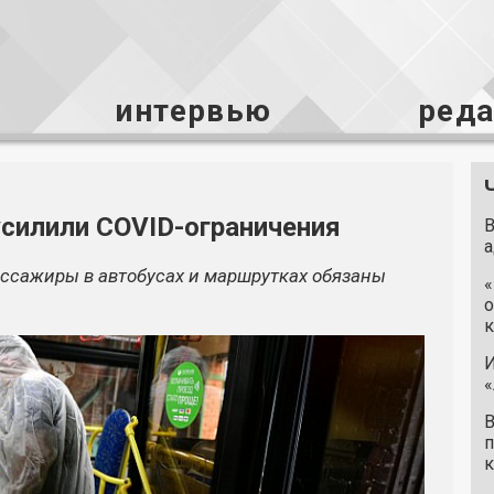
интервью
ред
усилили COVID-ограничения
В
а
ассажиры в автобусах и маршрутках обязаны
«
о
к
И
«
В
п
к