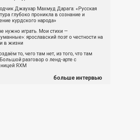
одчик Джаухар Махмуд Дарага: «Русская
тура глубоко проникла в сознание и
ние курдского народа»
е нужно играть. Мои стихи —
манные»: ярославский поэт о честности на
и в жизни
здаём то, чего там нет, из того, что там
 Большой разговор о ленд-арте с
дницей ЯХМ
больше интервью