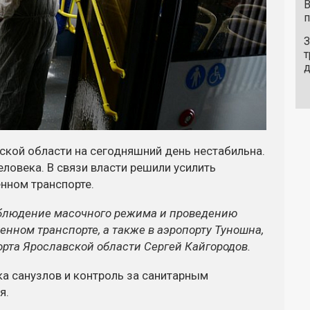
В
п
З
т
ской области на сегодняшний день нестабильна.
еловека. В связи власти решили усилить
нном транспорте.
облюдение масочного режима и проведению
енном транспорте, а также в аэропорту Туношна,
орта Ярославской области Сергей Кайгородов.
а санузлов и контроль за санитарным
я.