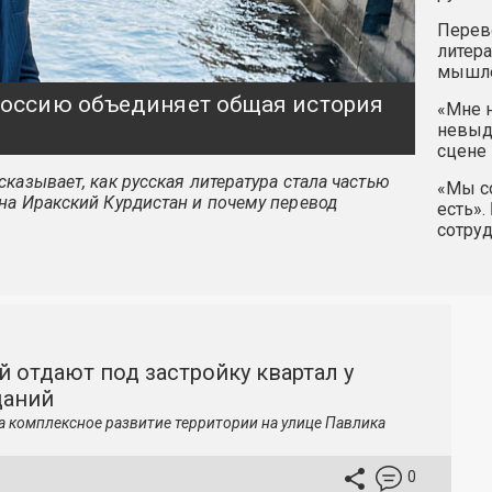
Перев
литера
мышле
 Россию объединяет общая история
«Мне н
невыду
сцене 
казывает, как русская литература стала частью
«Мы со
на Иракский Курдистан и почему перевод
есть».
сотру
й отдают под застройку квартал у
даний
а комплексное развитие территории на улице Павлика
0