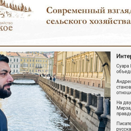
Инте
Суара 
объед
Андрей
станов
отнош
На дву
Мирзад
правд
Писате
русска