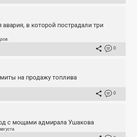
 авария, в которой пострадали три
ров.
0
имиты на продажу топлива
0
ход с мощами адмирала Ушакова
августа.