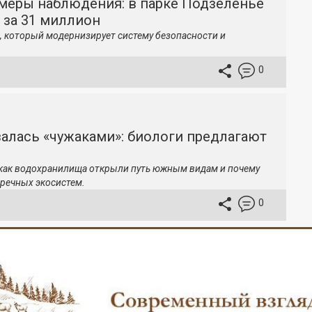
меры наблюдения: в парке Подзеленье
 за 31 миллион
, который модернизирует систему безопасности и
0
залась «чужаками»: биологи предлагают
 как водохранилища открыли путь южным видам и почему
речных экосистем.
0