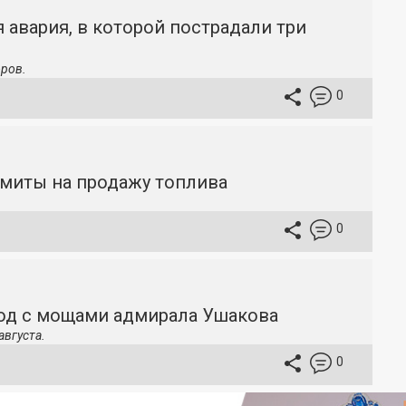
 авария, в которой пострадали три
ров.
0
имиты на продажу топлива
0
ход с мощами адмирала Ушакова
августа.
0