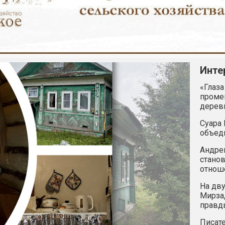
Инте
«Глаза
промен
дерев
Суара 
объед
Андрей
станов
отнош
На дву
Мирзад
правд
Писате