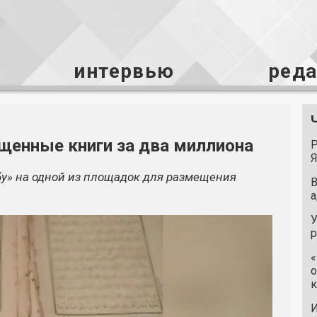
интервью
ред
щенные книги за два миллиона
Р
Я
у» на одной из площадок для размещения
В
а
У
«
о
к
И