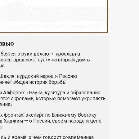
рвью
 боятся, а руки делают»: ярославна
яла городскую суету на старый дом в
не
Шакле: курдский народ и Россию
иняет общая история борьбы
 Алфёров: «Наука, культура и образование
ятся скрепами, которые помогают укреплять
ения»
х фронтах: эксперт по Ближнему Востоку
 Хаджим — о России, своём народе и цене
ы
ль и время: о чём говорит современная