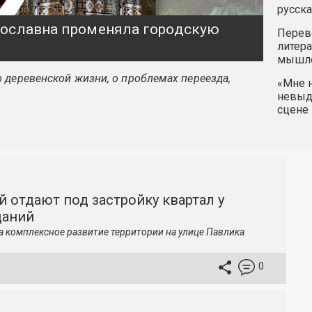
русска
ярославна променяла городскую
Перев
литера
мышле
 деревенской жизни, о проблемах переезда,
«Мне н
невыду
сцене 
й отдают под застройку квартал у
даний
а комплексное развитие территории на улице Павлика
0