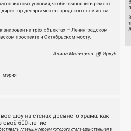
В
лагоприятных условий, чтобы выполнить ремонт
п
л директор департамента городского хозяйства
З
т
планирован на трёх объектах — Ленинградском
овском проспекте и Октябрьском мосту.
Алина Милицина
Яркуб
мэрия
вое шоу на стенах древнего храма: как
 своё 600-летие
фестиваль, главным героем которого стала единственная в