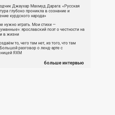
одчик Джаухар Махмуд Дарага: «Русская
тура глубоко проникла в сознание и
ние курдского народа»
е нужно играть. Мои стихи —
манные»: ярославский поэт о честности на
и в жизни
здаём то, чего там нет, из того, что там
 Большой разговор о ленд-арте с
дницей ЯХМ
больше интервью