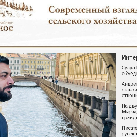
Инте
Суара 
объед
Андрей
станов
отнош
На дву
Мирзад
правд
Писате
русска