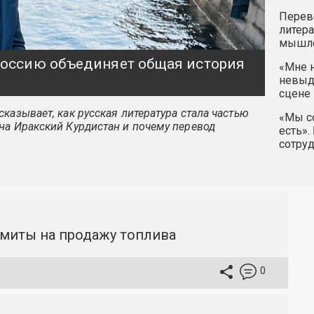
Перев
литера
мышле
 Россию объединяет общая история
«Мне н
невыду
сцене 
казывает, как русская литература стала частью
«Мы со
на Иракский Курдистан и почему перевод
есть».
сотру
имиты на продажу топлива
0