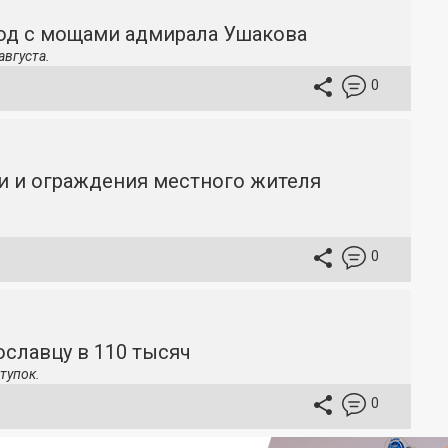
ход с мощами адмирала Ушакова
августа.
0
и и ограждения местного жителя
0
славцу в 110 тысяч
тупок.
0