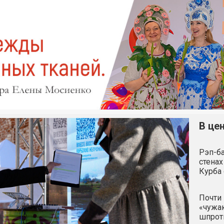
В це
Рэп-ба
стенах
Курба 
Почти 
«чужак
шпро