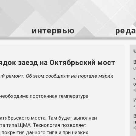
интервью
ред
рядок заезд на Октябрьский мост
В
а
ый ремонт. Об этом сообщили на портале мэрии
«
о
к
 необходима постоянная температура
И
«
В
Октябрьского моста. Там будет выполнен
п
та типа ЩМА. Технология позволяет
к
покрытия данного типа и при низких