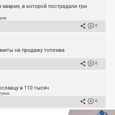
 авария, в которой пострадали три
ров.
0
имиты на продажу топлива
0
славцу в 110 тысяч
тупок.
0