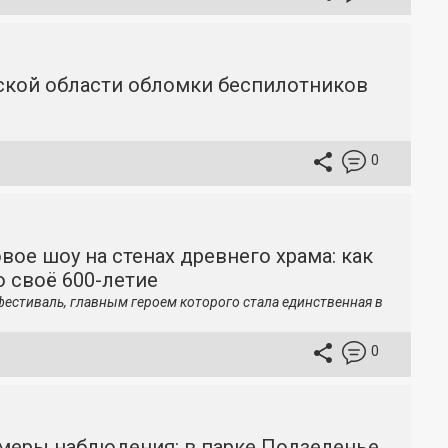
вской области обломки беспилотников
0
вое шоу на стенах древнего храма: как
 своё 600-летие
фестиваль, главным героем которого стала единственная в
0
меры наблюдения: в парке Подзеленье