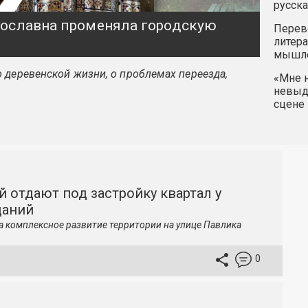
русска
ярославна променяла городскую
Перев
литера
мышле
 деревенской жизни, о проблемах переезда,
«Мне н
невыду
сцене 
й отдают под застройку квартал у
даний
а комплексное развитие территории на улице Павлика
0