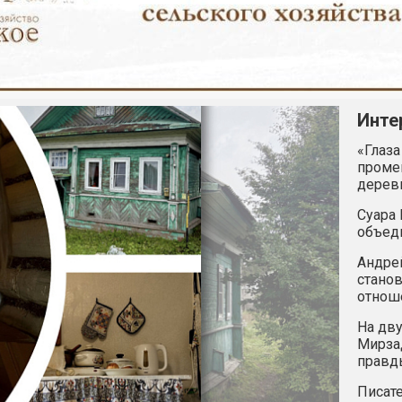
Инте
«Глаза
промен
дерев
Суара 
объед
Андрей
станов
отнош
На дву
Мирзад
правд
Писате