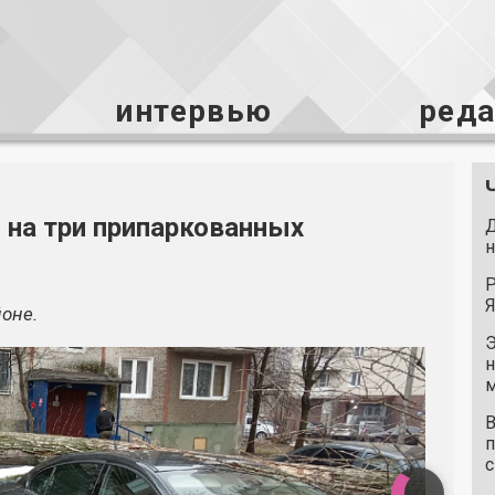
интервью
ред
 на три припаркованных
Д
н
Р
Я
оне.
Э
н
м
В
п
с